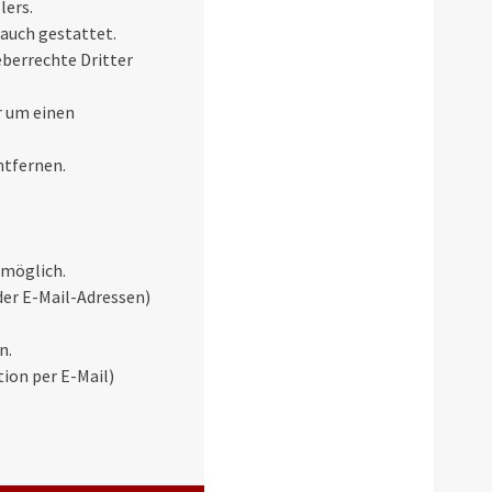
lers.
rauch gestattet.
eberrechte Dritter
r um einen
ntfernen.
 möglich.
der E-Mail-Adressen)
n.
tion per E-Mail)