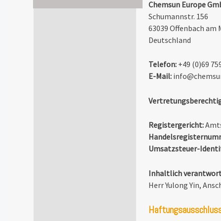
e
Chemsun Europe Gm
Schumannstr. 156
63039 Offenbach am 
Deutschland
Telefon:
+49 (0)69 75
E-Mail:
info@chemsu
Vertretungsberechtig
Registergericht:
Amts
Handelsregisternum
Umsatzsteuer-Identi
Inhaltlich verantwort
Herr Yulong Yin, Ansc
Haftungsausschluss