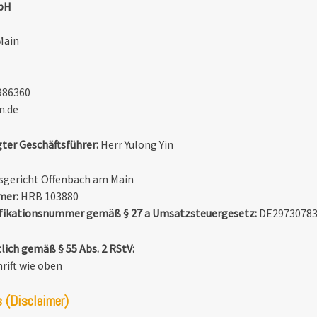
bH
Main
986360
n.de
ter Geschäftsführer:
Herr Yulong Yin
gericht Offenbach am Main
mer:
HRB 103880
fikationsnummer gemäß § 27 a Umsatzsteuergesetz:
DE2973078
lich gemäß § 55 Abs. 2 RStV:
hrift wie oben
 (Disclaimer)